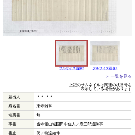
フルサイズ画像2
フルサイズ画像1
＞ 一覧を見る
上記のサムネイルは関連の枝番号を
表示している場合があります
差出人
＊＊ ＊＊
宛名書
東寺雑掌
端裏書
無
事書
当寺領山城国田中住人／彦三郎遺跡事
書止
仍／執達如件