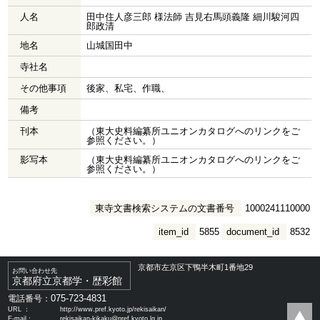
人名
田中住人彦三郎 様法師 吉見右馬頭義隆 細川駿河四
郎政清
地名
山城国田中
寺社名
その他事項
後家、私宅、作職、
備考
刊本
（東大史料編纂所ユニオンカタログへのリンクをご
参照ください。）
影写本
（東大史料編纂所ユニオンカタログへのリンクをご
参照ください。）
東寺文書検索システムの文書番号
1000241110000
item_id
5855
document_id
8532
京都市左京区下鴨半木町1番地29
お問い合わせ先
京都府立京都学・歴彩館
075-723-4831
電話番号：
URL ：
http://www.pref.kyoto.jp/rekisaikan/
E-mail：
rekisaikan-kikaku@pref.kyoto.lg.jp