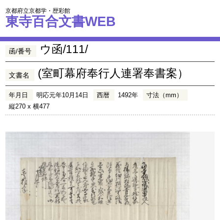
京都府立京都学・歴彩館
東寺百合文書WEB
ウ函/111/
函/番号
(室町幕府奉行人連署奉書案）
文書名
年月日
明応元年10月14日
西暦
1492年
寸法（mm）
縦270 x 横477