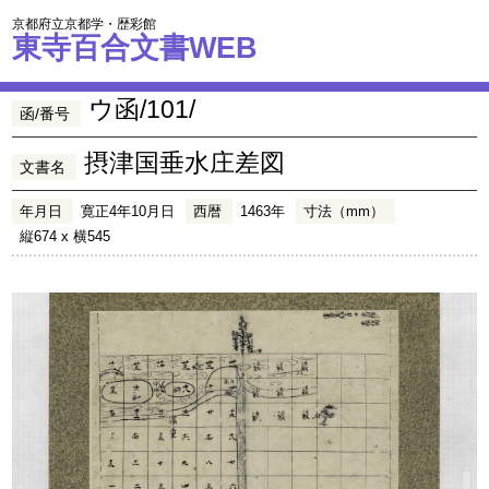
京都府立京都学・歴彩館
東寺百合文書WEB
ウ函/101/
函/番号
摂津国垂水庄差図
文書名
年月日
寛正4年10月日
西暦
1463年
寸法（mm）
縦674 x 横545