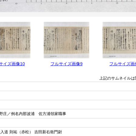
サイズ画像10
フルサイズ画像9
フルサイズ画
上記のサムネイルは
野庄／例名内那波浦 佐方浦領家職事
入道 則祐（赤松） 吉田新右衛門尉