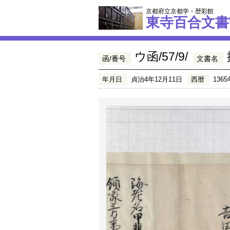
京都府立京都学・歴彩館
東寺百合文書
ウ函/57/9/
函/番号
文書名
年月日
貞治4年12月11日
西暦
1365