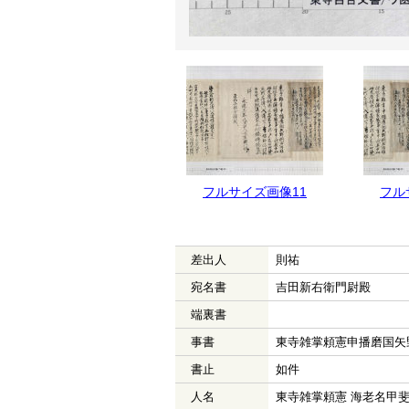
フルサイズ画像12
フルサイズ画像11
フル
差出人
則祐
宛名書
吉田新右衛門尉殿
端裏書
事書
東寺雑掌頼憲申播磨国矢
書止
如件
人名
東寺雑掌頼憲 海老名甲斐