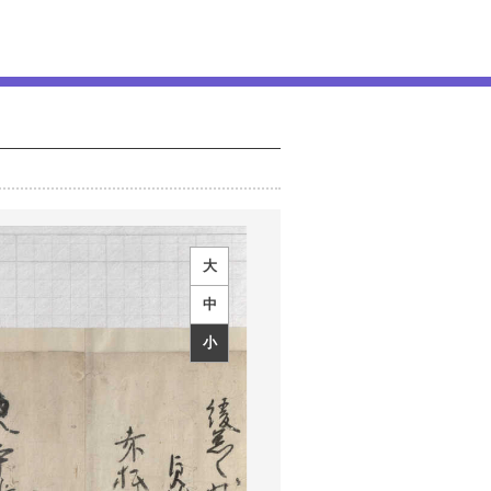
大
中
小