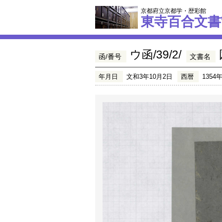
京都府立京都学・歴彩館
東寺百合文書
ウ函/39/2/
函/番号
文書名
年月日
文和3年10月2日
西暦
1354