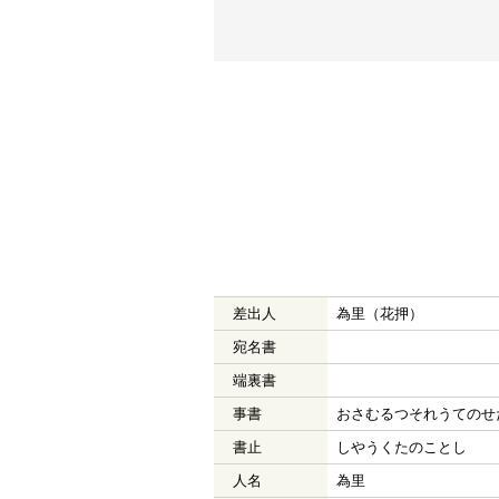
差出人
為里（花押）
宛名書
端裏書
事書
おさむるつそれうてのせ
書止
しやうくたのことし
人名
為里