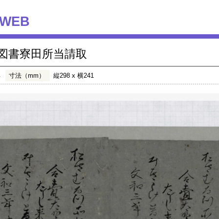
WEB
図書寮田所当請取
年
寸法（mm）
縦298 x 横241