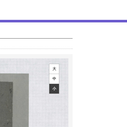
大
中
小