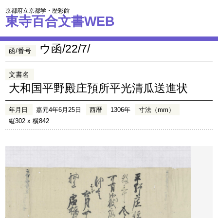
京都府立京都学・歴彩館
東寺百合文書WEB
ウ函/22/7/
函/番号
文書名
大和国平野殿庄預所平光清瓜送進状
年月日
嘉元4年6月25日
西暦
1306年
寸法（mm）
縦302 x 横842