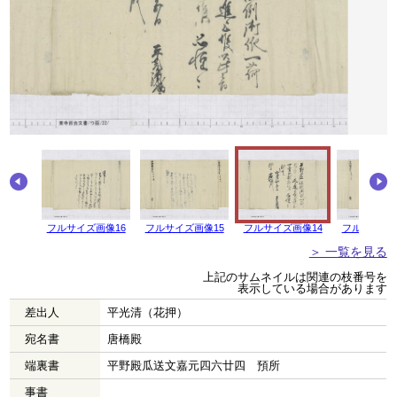
画像17
フルサイズ画像16
フルサイズ画像15
フルサイズ画像14
フルサイズ画
＞ 一覧を見る
上記のサムネイルは関連の枝番号を
表示している場合があります
差出人
平光清（花押）
宛名書
唐橋殿
端裏書
平野殿瓜送文嘉元四六廿四 預所
事書