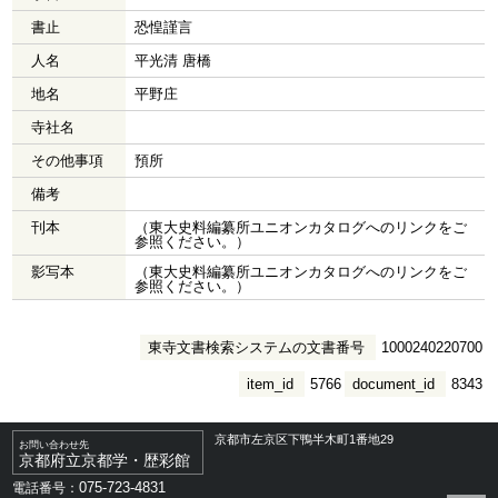
書止
恐惶謹言
人名
平光清 唐橋
地名
平野庄
寺社名
その他事項
預所
備考
刊本
（東大史料編纂所ユニオンカタログへのリンクをご
参照ください。）
影写本
（東大史料編纂所ユニオンカタログへのリンクをご
参照ください。）
東寺文書検索システムの文書番号
1000240220700
item_id
5766
document_id
8343
京都市左京区下鴨半木町1番地29
お問い合わせ先
京都府立京都学・歴彩館
075-723-4831
電話番号：