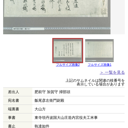
フルサイズ画像2
フルサイズ画像1
＞ 一覧を見る
上記のサムネイルは関連の枝番号を
表示している場合があります
差出人
肥前守 加賀守 掃部頭
宛名書
飯尾彦左衛門尉殿
端裏書
大山方
事書
東寺領丹波国大山庄造内宮役夫工米事
書止
執達如件