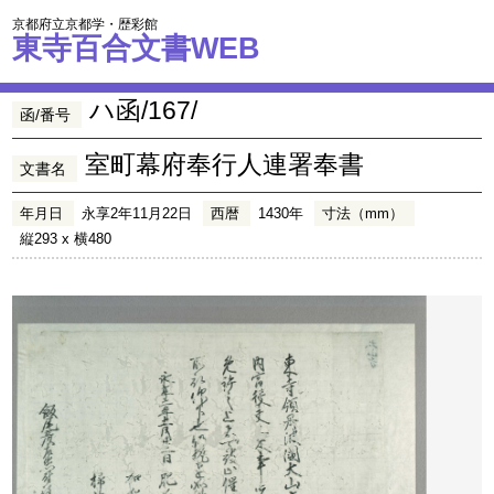
京都府立京都学・歴彩館
東寺百合文書WEB
ハ函/167/
函/番号
室町幕府奉行人連署奉書
文書名
年月日
永享2年11月22日
西暦
1430年
寸法（mm）
縦293 x 横480