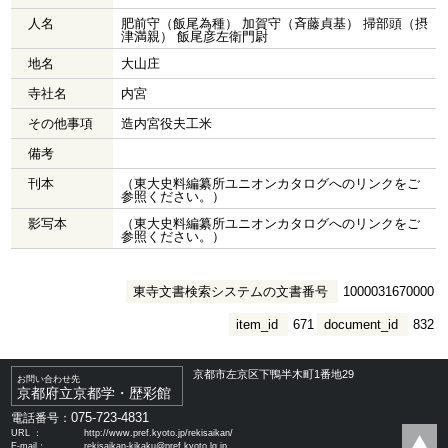
人名
肥前守（飯尾為種） 加賀守（斉藤貞基） 掃部頭（摂
津満親） 飯尾彦左衛門尉
地名
大山庄
寺社名
内宮
その他事項
造内宮役夫工米
備考
刊本
（東大史料編纂所ユニオンカタログへのリンクをご
参照ください。）
影写本
（東大史料編纂所ユニオンカタログへのリンクをご
参照ください。）
東寺文書検索システムの文書番号
1000031670000
item_id
671
document_id
832
京都市左京区下鴨半木町1番地29
お問い合わせ先
京都府立京都学・歴彩館
075-723-4831
電話番号：
URL ：
http://www.pref.kyoto.jp/rekisaikan/
E-mail：
rekisaikan-kikaku@pref.kyoto.lg.jp