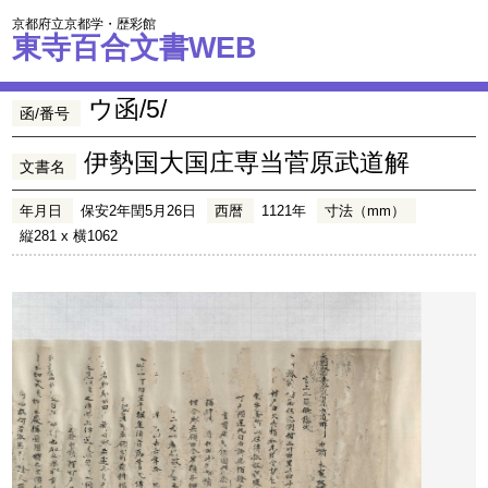
京都府立京都学・歴彩館
東寺百合文書WEB
ウ函/5/
函/番号
伊勢国大国庄専当菅原武道解
文書名
年月日
保安2年閏5月26日
西暦
1121年
寸法（mm）
縦281 x 横1062