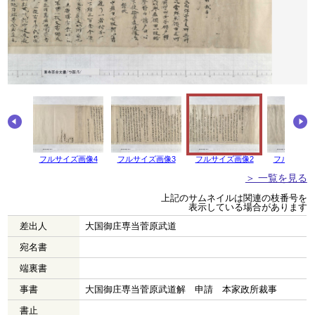
フルサイズ画像4
フルサイズ画像3
フルサイズ画像2
フルサイズ
＞ 一覧を見る
上記のサムネイルは関連の枝番号を
表示している場合があります
差出人
大国御庄専当菅原武道
宛名書
端裏書
事書
大国御庄専当菅原武道解 申請 本家政所裁事
書止