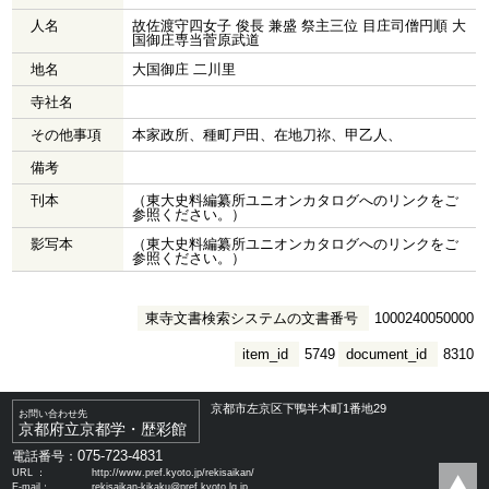
人名
故佐渡守四女子 俊長 兼盛 祭主三位 目庄司僧円順 大
国御庄専当菅原武道
地名
大国御庄 二川里
寺社名
その他事項
本家政所、種町戸田、在地刀祢、甲乙人、
備考
刊本
（東大史料編纂所ユニオンカタログへのリンクをご
参照ください。）
影写本
（東大史料編纂所ユニオンカタログへのリンクをご
参照ください。）
東寺文書検索システムの文書番号
1000240050000
item_id
5749
document_id
8310
京都市左京区下鴨半木町1番地29
お問い合わせ先
京都府立京都学・歴彩館
075-723-4831
電話番号：
URL ：
http://www.pref.kyoto.jp/rekisaikan/
E-mail：
rekisaikan-kikaku@pref.kyoto.lg.jp