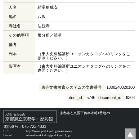
人名
雑掌狛成安
地名
八坂
寺社名
法観寺
その他事項
燈分稲／雑掌
備考
刊本
（東大史料編纂所ユニオンカタログへのリンクをご
参照ください。）
影写本
（東大史料編纂所ユニオンカタログへのリンクをご
参照ください。）
東寺文書検索システムの文書番号
1000240020100
item_id
5746
document_id
8303
京都市左京区下鴨半木町1番地29
お問い合わせ先
京都府立京都学・歴彩館
075-723-4831
電話番号：
URL ：
http://www.pref.kyoto.jp/rekisaikan/
E-mail：
rekisaikan-kikaku@pref.kyoto.lg.jp