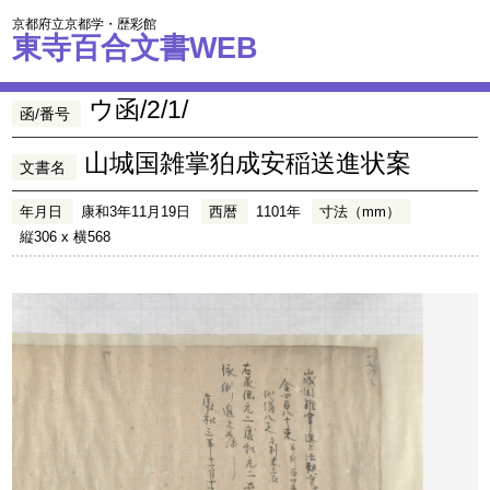
京都府立京都学・歴彩館
東寺百合文書WEB
ウ函/2/1/
函/番号
山城国雑掌狛成安稲送進状案
文書名
年月日
康和3年11月19日
西暦
1101年
寸法（mm）
縦306 x 横568