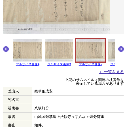
画像5
フルサイズ画像4
フルサイズ画像3
フルサイズ画像2
フルサイズ
＞ 一覧を見る
上記のサムネイルは関連の枝番号を
表示している場合があります
差出人
雑掌狛成安
宛名書
端裏書
八坂灯分
事書
山城国雑掌進上法観寺＜字八坂＞燈分穂事
書止
如件、