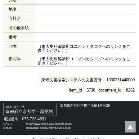
地名
寺社名
その他事項
備考
刊本
（東大史料編纂所ユニオンカタログへのリンクをご
参照ください。）
影写本
（東大史料編纂所ユニオンカタログへのリンクをご
参照ください。）
東寺文書検索システムの文書番号
1000231440000
item_id
5738
document_id
8282
京都市左京区下鴨半木町1番地29
お問い合わせ先
京都府立京都学・歴彩館
075-723-4831
電話番号：
URL ：
http://www.pref.kyoto.jp/rekisaikan/
E-mail：
rekisaikan-kikaku@pref.kyoto.lg.jp