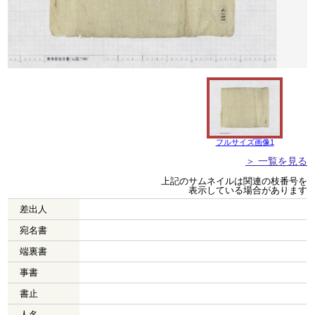
フルサイズ画像1
＞ 一覧を見る
上記のサムネイルは関連の枝番号を
表示している場合があります
差出人
宛名書
端裏書
事書
書止
人名