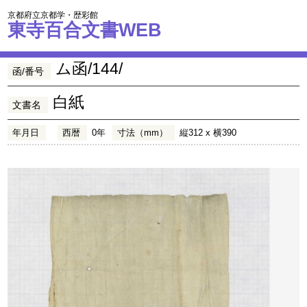
京都府立京都学・歴彩館
東寺百合文書WEB
ム函/144/
函/番号
白紙
文書名
年月日
西暦
0年
寸法（mm）
縦312 x 横390