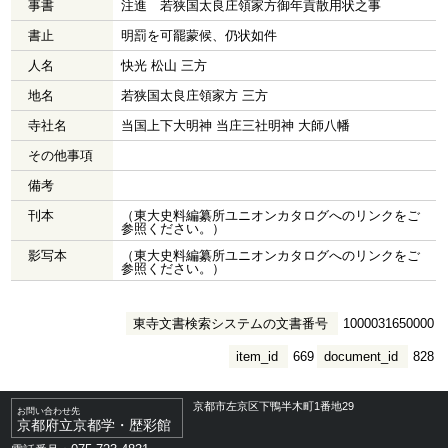
事書
注進 若狭国太良庄領家方御年貢散用状之事
書止
明罰を可罷蒙候、仍状如件
人名
快光 松山 三方
地名
若狭国太良庄領家方 三方
寺社名
当国上下大明神 当庄三社明神 大師八幡
その他事項
備考
刊本
（東大史料編纂所ユニオンカタログへのリンクをご
参照ください。）
影写本
（東大史料編纂所ユニオンカタログへのリンクをご
参照ください。）
東寺文書検索システムの文書番号
1000031650000
item_id
669
document_id
828
京都市左京区下鴨半木町1番地29
お問い合わせ先
京都府立京都学・歴彩館