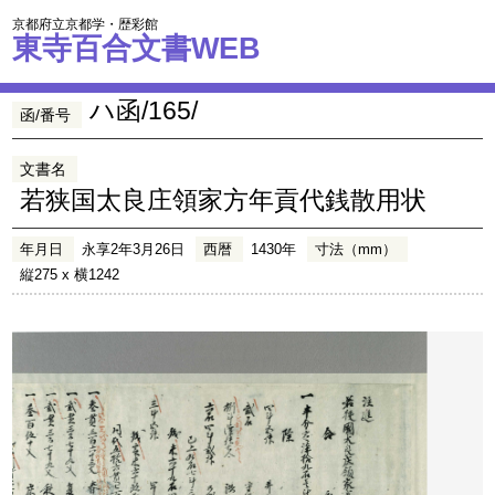
京都府立京都学・歴彩館
東寺百合文書WEB
ハ函/165/
函/番号
文書名
若狭国太良庄領家方年貢代銭散用状
年月日
永享2年3月26日
西暦
1430年
寸法（mm）
縦275 x 横1242