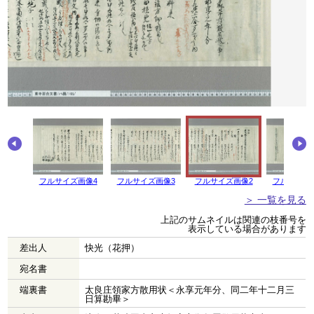
画像5
フルサイズ画像4
フルサイズ画像3
フルサイズ画像2
フルサイズ
＞ 一覧を見る
上記のサムネイルは関連の枝番号を
表示している場合があります
差出人
快光（花押）
宛名書
端裏書
太良庄領家方散用状＜永享元年分、同二年十二月三
日算勘畢＞