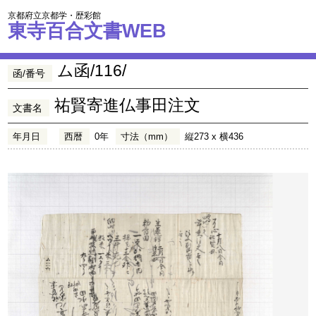
京都府立京都学・歴彩館
東寺百合文書WEB
ム函/116/
函/番号
祐賢寄進仏事田注文
文書名
年月日
西暦
0年
寸法（mm）
縦273 x 横436