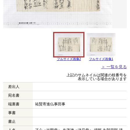
フルサイズ画像2
フルサイズ画像1
＞ 一覧を見る
上記のサムネイルは関連の枝番号を
表示している場合があります
差出人
宛名書
端裏書
祐賢寄進仏事田事
事書
書止