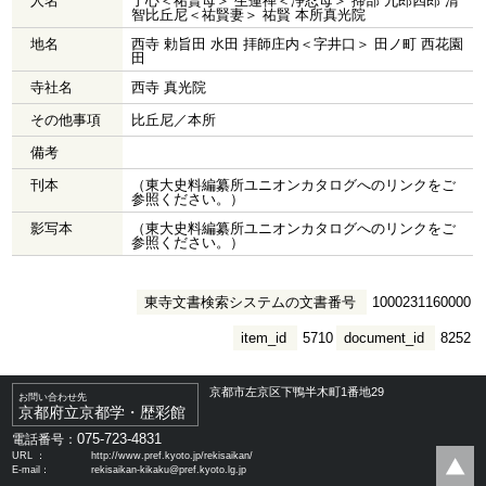
人名
了心＜祐賢母＞ 生蓮禅＜浄忍母＞ 掃部 九郎四郎 清
智比丘尼＜祐賢妻＞ 祐賢 本所真光院
地名
西寺 勅旨田 水田 拝師庄内＜字井口＞ 田ノ町 西花園
田
寺社名
西寺 真光院
その他事項
比丘尼／本所
備考
刊本
（東大史料編纂所ユニオンカタログへのリンクをご
参照ください。）
影写本
（東大史料編纂所ユニオンカタログへのリンクをご
参照ください。）
東寺文書検索システムの文書番号
1000231160000
item_id
5710
document_id
8252
京都市左京区下鴨半木町1番地29
お問い合わせ先
京都府立京都学・歴彩館
075-723-4831
電話番号：
URL ：
http://www.pref.kyoto.jp/rekisaikan/
E-mail：
rekisaikan-kikaku@pref.kyoto.lg.jp