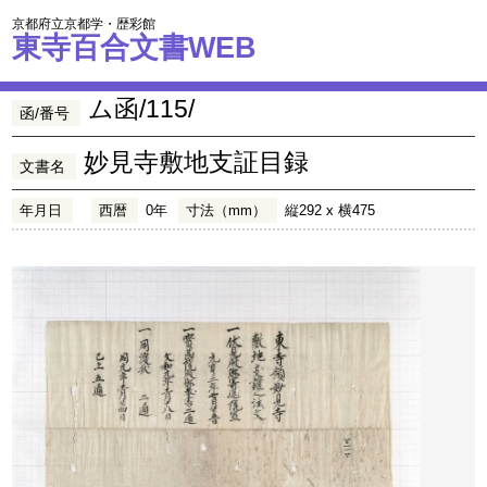
京都府立京都学・歴彩館
東寺百合文書WEB
ム函/115/
函/番号
妙見寺敷地支証目録
文書名
年月日
西暦
0年
寸法（mm）
縦292 x 横475