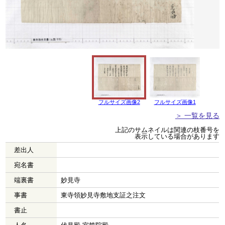
フルサイズ画像2
フルサイズ画像1
＞ 一覧を見る
上記のサムネイルは関連の枝番号を
表示している場合があります
差出人
宛名書
端裏書
妙見寺
事書
東寺領妙見寺敷地支証之注文
書止