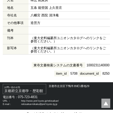
人名
禅忠 紹真房
地名
五条 能登国 上久世庄
寺社名
八幡宮 西院 清浄庵
その他事項
造営方
備考
刊本
（東大史料編纂所ユニオンカタログへのリンクをご
参照ください。）
影写本
（東大史料編纂所ユニオンカタログへのリンクをご
参照ください。）
東寺文書検索システムの文書番号
1000231140000
item_id
5708
document_id
8250
京都市左京区下鴨半木町1番地29
お問い合わせ先
京都府立京都学・歴彩館
075-723-4831
電話番号：
URL ：
http://www.pref.kyoto.jp/rekisaikan/
E-mail：
rekisaikan-kikaku@pref.kyoto.lg.jp