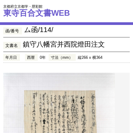
京都府立京都学・歴彩館
東寺百合文書WEB
ム函/114/
函/番号
鎮守八幡宮并西院燈田注文
文書名
年月日
西暦
0年
寸法（mm）
縦266 x 横364