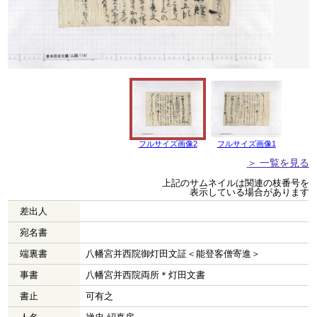
フルサイズ画像2
フルサイズ画像1
＞ 一覧を見る
上記のサムネイルは関連の枝番号を
表示している場合があります
差出人
宛名書
端裏書
八幡宮并西院御灯田文証＜能登客僧寄進＞
事書
八幡宮并西院両所＊灯田文書
書止
可有之