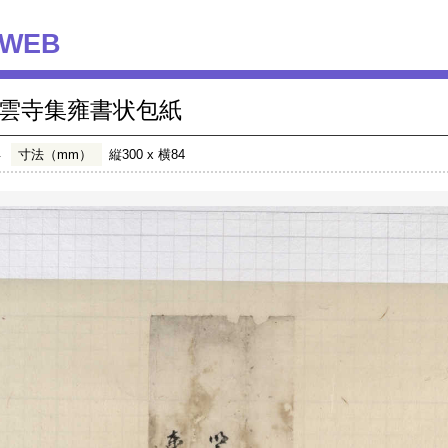
WEB
雲寺集雍書状包紙
年
寸法（mm）
縦300 x 横84