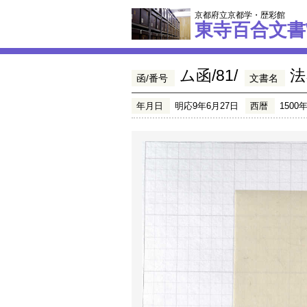
京都府立京都学・歴彩館
東寺百合文書
ム函/81/
法
函/番号
文書名
年月日
明応9年6月27日
西暦
1500