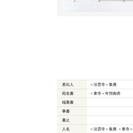
差出人
＜法雲寺＞集雍
宛名書
＜東寺＞年預御房
端裏書
事書
書止
人名
＜法雲寺＞集雍 ＜東寺