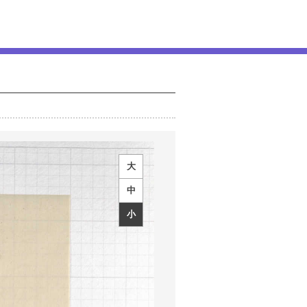
大
中
小