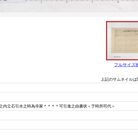
フルサイズ
上記のサムネイルは
之内立石引水之時為寺家＊＊＊＊可引進之由書状＜于時所司代＞