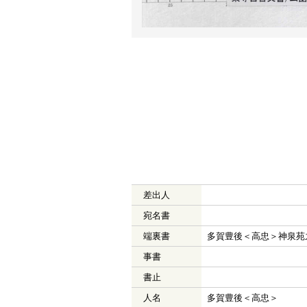
差出人
宛名書
端裏書
多賀豊後＜高忠＞神泉苑
事書
書止
人名
多賀豊後＜高忠＞