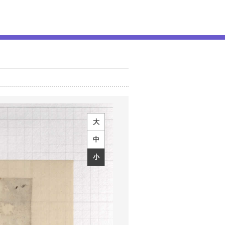
大
中
小