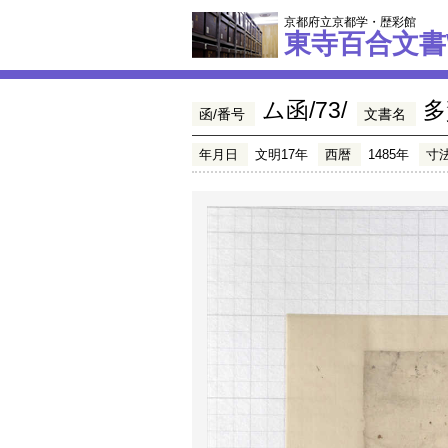
京都府立京都学・歴彩館
東寺百合文書
ム函/73/
多
函/番号
文書名
年月日
文明17年
西暦
1485年
寸