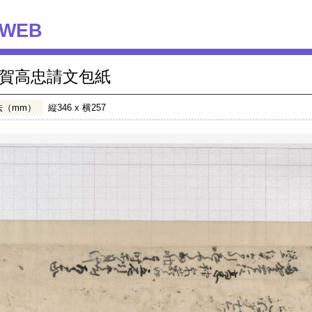
WEB
賀高忠請文包紙
法（mm）
縦346 x 横257