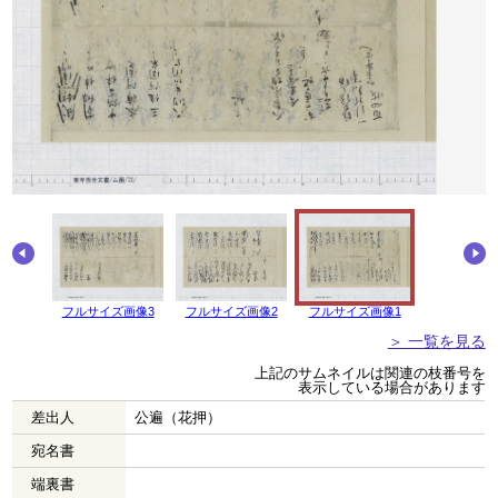
画像4
フルサイズ画像3
フルサイズ画像2
フルサイズ画像1
＞ 一覧を見る
上記のサムネイルは関連の枝番号を
表示している場合があります
差出人
公遍（花押）
宛名書
端裏書