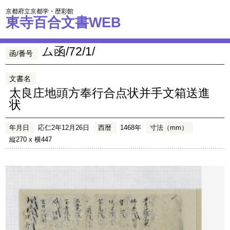
京都府立京都学・歴彩館
東寺百合文書WEB
ム函/72/1/
函/番号
文書名
太良庄地頭方奉行合点状并手文箱送進
状
年月日
応仁2年12月26日
西暦
1468年
寸法（mm）
縦270 x 横447