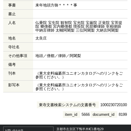
事書
来年地頭方御＊＊＊＊事
書止
人名
仏乗院 宝生院 観智院 宝光院 宝厳院 正覚院 宝菩提
院 卿僧都 宮内卿僧都 増長院 民部卿律師 宰相律師
中納言律師 太輔阿闍梨 三位阿闍梨 大納言阿闍梨
地名
太良庄
寺社名
その他事項
地頭／僧都／律師／阿闍梨
備考
刊本
（東大史料編纂所ユニオンカタログへのリンクをご
参照ください。）
影写本
（東大史料編纂所ユニオンカタログへのリンクをご
参照ください。）
東寺文書検索システムの文書番号
1000230720100
item_id
5666
document_id
8199
京都市左京区下鴨半木町1番地29
お問い合わせ先