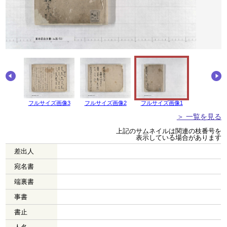
画像4
フルサイズ画像3
フルサイズ画像2
フルサイズ画像1
＞ 一覧を見る
上記のサムネイルは関連の枝番号を
表示している場合があります
差出人
宛名書
端裏書
事書
書止