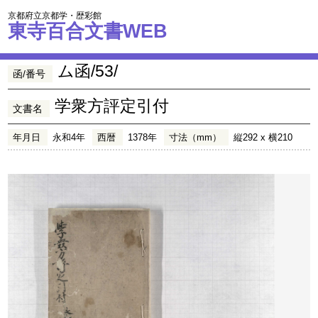
京都府立京都学・歴彩館
東寺百合文書WEB
ム函/53/
函/番号
学衆方評定引付
文書名
年月日
永和4年
西暦
1378年
寸法（mm）
縦292 x 横210