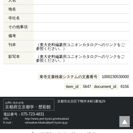
人名
地名
寺社名
その他事項
備考
刊本
（東大史料編纂所ユニオンカタログへのリンクをご
参照ください。）
影写本
（東大史料編纂所ユニオンカタログへのリンクをご
参照ください。）
東寺文書検索システムの文書番号
1000230530000
item_id
5647
document_id
8156
京都市左京区下鴨半木町1番地29
お問い合わせ先
京都府立京都学・歴彩館
075-723-4831
電話番号：
URL ：
http://www.pref.kyoto.jp/rekisaikan/
E-mail：
rekisaikan-kikaku@pref.kyoto.lg.jp