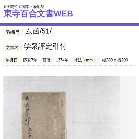
京都府立京都学・歴彩館
東寺百合文書WEB
ム函/51/
函/番号
学衆評定引付
文書名
年月日
応安7年
西暦
1374年
寸法（mm）
縦280 x 横203