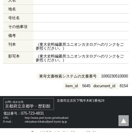
人名
地名
寺社名
その他事項
備考
刊本
（東大史料編纂所ユニオンカタログへのリンクをご
参照ください。）
影写本
（東大史料編纂所ユニオンカタログへのリンクをご
参照ください。）
東寺文書検索システムの文書番号
1000230510000
item_id
5645
document_id
8154
京都市左京区下鴨半木町1番地29
お問い合わせ先
京都府立京都学・歴彩館
075-723-4831
電話番号：
URL ：
http://www.pref.kyoto.jp/rekisaikan/
E-mail：
rekisaikan-kikaku@pref.kyoto.lg.jp