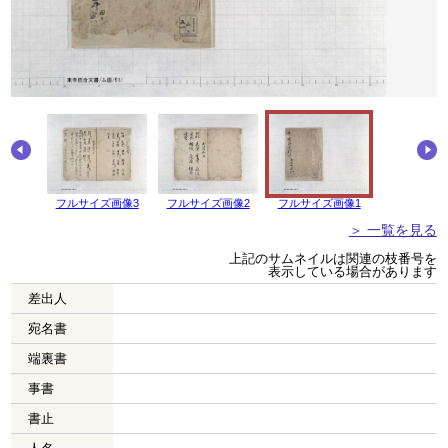
画像4
フルサイズ画像3
フルサイズ画像2
フルサイズ画像1
＞ 一覧を見る
上記のサムネイルは関連の枝番号を
表示している場合があります
差出人
宛名書
端裏書
事書
書止