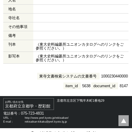
人名
地名
寺社名
その他事項
備考
刊本
（東大史料編纂所ユニオンカタログへのリンクをご
参照ください。）
影写本
（東大史料編纂所ユニオンカタログへのリンクをご
参照ください。）
東寺文書検索システムの文書番号
1000230440000
item_id
5638
document_id
8147
京都市左京区下鴨半木町1番地29
お問い合わせ先
京都府立京都学・歴彩館
075-723-4831
電話番号：
URL ：
http://www.pref.kyoto.jp/rekisaikan/
E-mail：
rekisaikan-kikaku@pref.kyoto.lg.jp