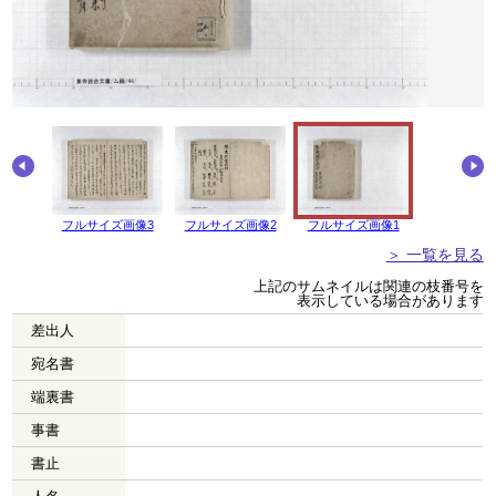
画像4
フルサイズ画像3
フルサイズ画像2
フルサイズ画像1
＞ 一覧を見る
上記のサムネイルは関連の枝番号を
表示している場合があります
差出人
宛名書
端裏書
事書
書止