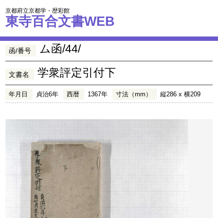
京都府立京都学・歴彩館
東寺百合文書WEB
ム函/44/
函/番号
学衆評定引付下
文書名
年月日
貞治6年
西暦
1367年
寸法（mm）
縦286 x 横209