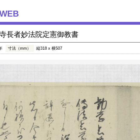
WEB
寺長者妙法院定憲御教書
年
寸法（mm）
縦318 x 横507