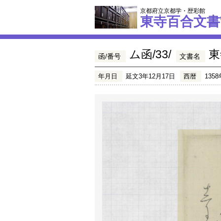
京都府立京都学・歴彩館
東寺百合文書
ム函/33/
東
函/番号
文書名
年月日
延文3年12月17日
西暦
1358