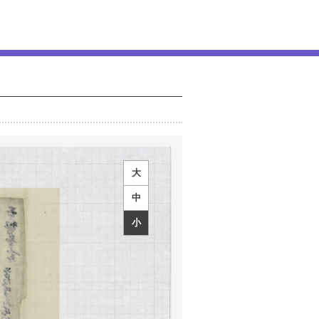
大
中
小