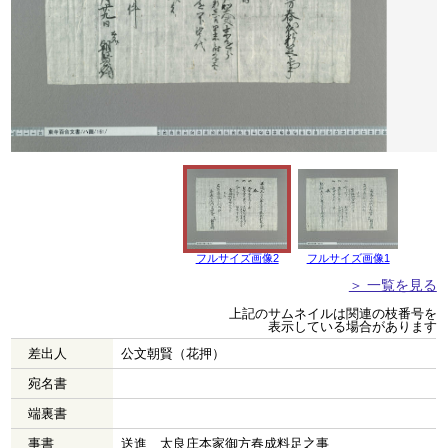
フルサイズ画像2
フルサイズ画像1
＞ 一覧を見る
上記のサムネイルは関連の枝番号を
表示している場合があります
差出人
公文朝賢（花押）
宛名書
端裏書
事書
送進 太良庄本家御方春成料足之事