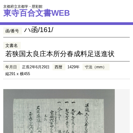
京都府立京都学・歴彩館
東寺百合文書WEB
ハ函/161/
函/番号
文書名
若狭国太良庄本所分春成料足送進状
年月日
正長2年6月29日
西暦
1429年
寸法（mm）
縦291 x 横455