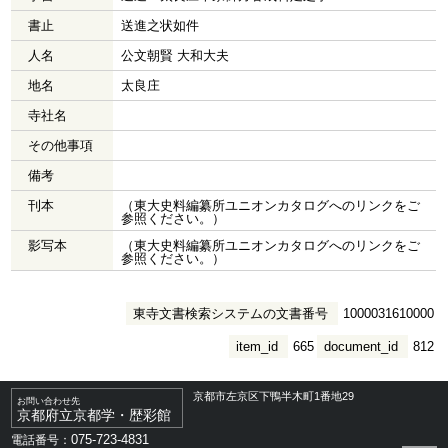
書止
送進之状如件
人名
公文朝賢 大和大夫
地名
太良庄
寺社名
その他事項
備考
刊本
（東大史料編纂所ユニオンカタログへのリンクをご
参照ください。）
影写本
（東大史料編纂所ユニオンカタログへのリンクをご
参照ください。）
東寺文書検索システムの文書番号
1000031610000
item_id
665
document_id
812
京都市左京区下鴨半木町1番地29
お問い合わせ先
京都府立京都学・歴彩館
075-723-4831
電話番号：