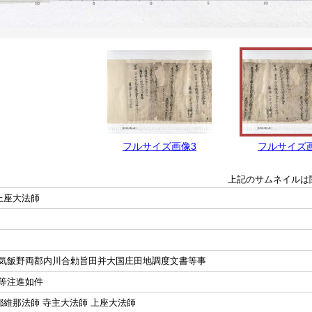
フルサイズ画像3
フルサイズ
上記のサムネイルは
上座大法師
飯野両郡内川合勅旨田并大国庄田地調度文書等事
等注進如件
都維那法師 寺主大法師 上座大法師