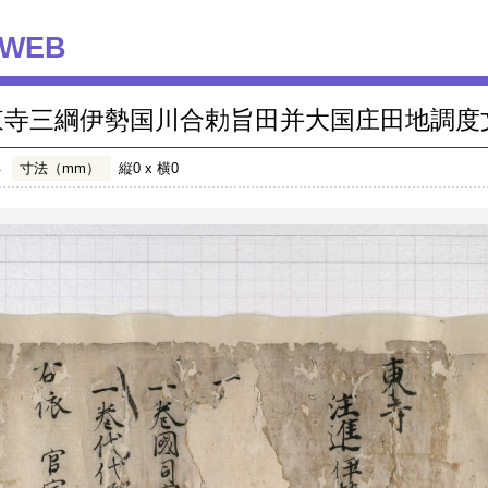
WEB
東寺三綱伊勢国川合勅旨田并大国庄田地調度
年
寸法（mm）
縦0 x 横0