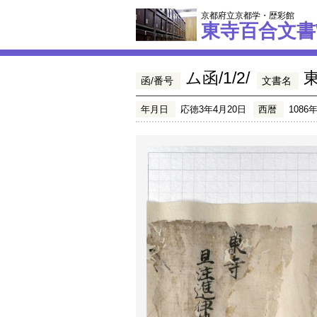
京都府立京都学・歴彩館
東寺百合文書
ム函/1/2/
函/番号
文書名
年月日
応徳3年4月20日
西暦
1086