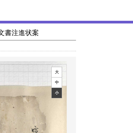
文書注進状案
大
中
小