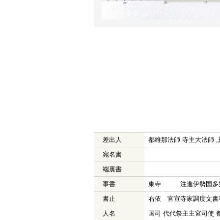
差出人
都維那法師 寺主大法師 
宛名書
端裏書
事書
東寺 注進伊勢国多気
書止
右依 官宣寺家調度文書
人名
国司 代代祭主主宮司使 