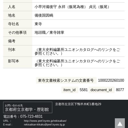
人名
小早河備後守 永祥（飯尾為種） 貞元（飯尾）
地名
備後国因嶋
寺社名
東寺
その他事項
地頭職／東寺雑掌
備考
刊本
（東大史料編纂所ユニオンカタログへのリンクをご
参照ください。）
影写本
（東大史料編纂所ユニオンカタログへのリンクをご
参照ください。）
東寺文書検索システムの文書番号
1000220260100
item_id
5581
document_id
8077
京都市左京区下鴨半木町1番地29
お問い合わせ先
京都府立京都学・歴彩館
075-723-4831
電話番号：
URL ：
http://www.pref.kyoto.jp/rekisaikan/
E-mail：
rekisaikan-kikaku@pref.kyoto.lg.jp