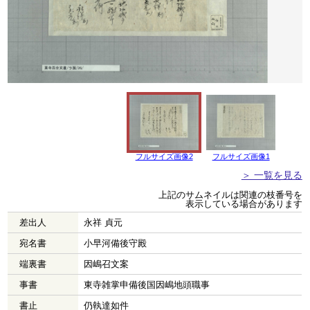
フルサイズ画像2
フルサイズ画像1
＞ 一覧を見る
上記のサムネイルは関連の枝番号を
表示している場合があります
差出人
永祥 貞元
宛名書
小早河備後守殿
端裏書
因嶋召文案
事書
東寺雑掌申備後国因嶋地頭職事
書止
仍執達如件