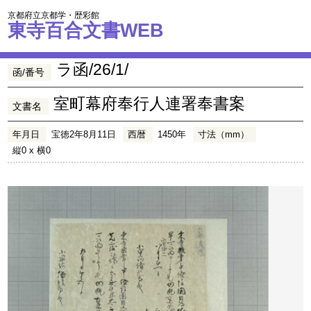
京都府立京都学・歴彩館
東寺百合文書WEB
ラ函/26/1/
函/番号
室町幕府奉行人連署奉書案
文書名
年月日
宝徳2年8月11日
西暦
1450年
寸法（mm）
縦0 x 横0