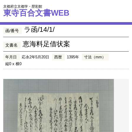
京都府立京都学・歴彩館
東寺百合文書WEB
ラ函/14/1/
函/番号
恵海料足借状案
文書名
年月日
応永2年5月20日
西暦
1395年
寸法（mm）
縦0 x 横0