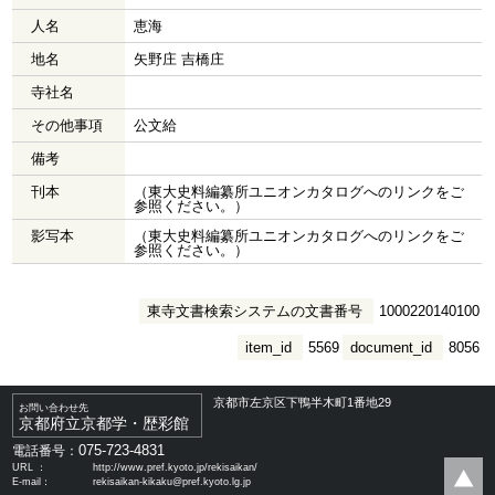
人名
恵海
地名
矢野庄 吉橋庄
寺社名
その他事項
公文給
備考
刊本
（東大史料編纂所ユニオンカタログへのリンクをご
参照ください。）
影写本
（東大史料編纂所ユニオンカタログへのリンクをご
参照ください。）
東寺文書検索システムの文書番号
1000220140100
item_id
5569
document_id
8056
京都市左京区下鴨半木町1番地29
お問い合わせ先
京都府立京都学・歴彩館
075-723-4831
電話番号：
URL ：
http://www.pref.kyoto.jp/rekisaikan/
E-mail：
rekisaikan-kikaku@pref.kyoto.lg.jp