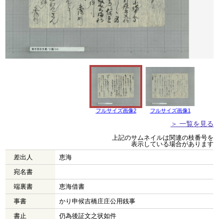
フルサイズ画像2
フルサイズ画像1
＞ 一覧を見る
上記のサムネイルは関連の枝番号を
表示している場合があります
差出人
恵海
宛名書
端裏書
恵海借書
事書
かり申候吉橋庄庄公用銭事
書止
仍為後証文之状如件