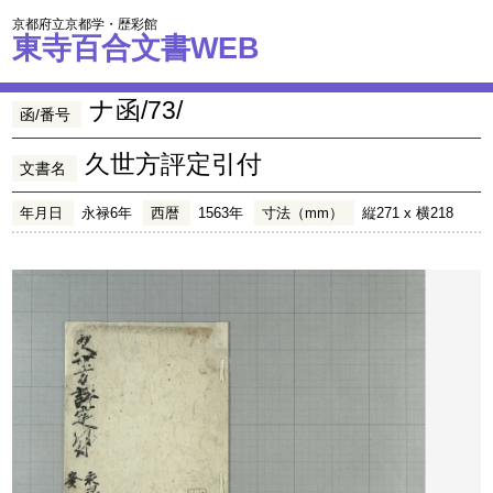
京都府立京都学・歴彩館
東寺百合文書WEB
ナ函/73/
函/番号
久世方評定引付
文書名
年月日
永禄6年
西暦
1563年
寸法（mm）
縦271 x 横218