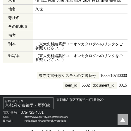
人名
権僧正 尭運 亮祐 宗秀 亮秀 深秀 禅我 栄盛 観智院
地名
久世
寺社名
その他事項
備考
刊本
（東大史料編纂所ユニオンカタログへのリンクをご
参照ください。）
影写本
（東大史料編纂所ユニオンカタログへのリンクをご
参照ください。）
東寺文書検索システムの文書番号
1000210730000
item_id
5532
document_id
8015
京都市左京区下鴨半木町1番地29
お問い合わせ先
京都府立京都学・歴彩館
075-723-4831
電話番号：
URL ：
http://www.pref.kyoto.jp/rekisaikan/
E-mail：
rekisaikan-kikaku@pref.kyoto.lg.jp