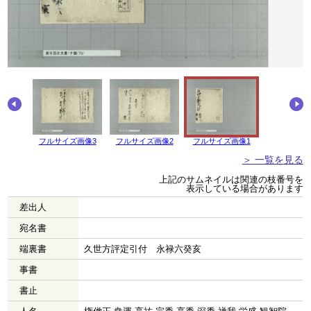
画像4
フルサイズ画像3
フルサイズ画像2
フルサイズ画像1
＞ 一覧を見る
上記のサムネイルは関連の枝番号を
表示している場合があります
差出人
宛名書
端裏書
久世方評定引付 永禄六癸亥
事書
書止