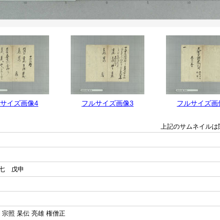
サイズ画像4
フルサイズ画像3
フルサイズ画
上記のサムネイルは
七 戊申
 宗照 杲伝 亮雄 権僧正