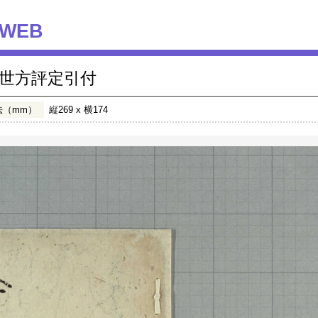
WEB
世方評定引付
法（mm）
縦269 x 横174