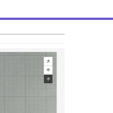
大
中
小