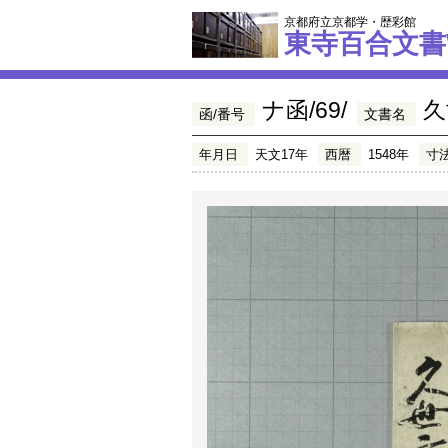
京都府立京都学・歴彩館
東寺百合文書
ナ函/69/
久
函/番号
文書名
年月日
天文17年
西暦
1548年
寸