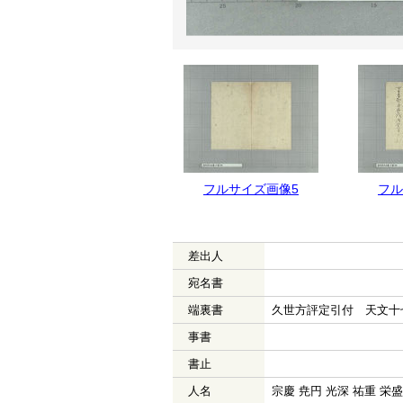
フルサイズ画像6
フルサイズ画像5
フル
差出人
宛名書
端裏書
久世方評定引付 天文十
事書
書止
人名
宗慶 尭円 光深 祐重 栄盛