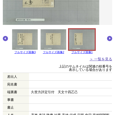
画像4
フルサイズ画像3
フルサイズ画像2
フルサイズ画像1
＞ 一覧を見る
上記のサムネイルは関連の枝番号を
表示している場合があります
差出人
宛名書
端裏書
久世方評定引付 天文十四乙己
事書
書止