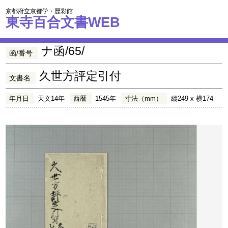
京都府立京都学・歴彩館
東寺百合文書WEB
ナ函/65/
函/番号
久世方評定引付
文書名
年月日
天文14年
西暦
1545年
寸法（mm）
縦249 x 横174