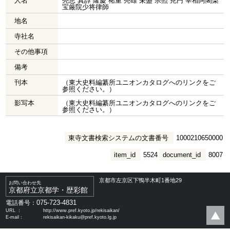
人名
亮恵 真諄 隆慶 祐重 亮雄 栄盛 宗照 尭円 宰相阿闍梨
宝厳院少将律師
地名
寺社名
その他事項
備考
刊本
（東大史料編纂所ユニオンカタログへのリンクをご
参照ください。）
影写本
（東大史料編纂所ユニオンカタログへのリンクをご
参照ください。）
東寺文書検索システムの文書番号
1000210650000
item_id
5524
document_id
8007
京都市左京区下鴨半木町1番地29
お問い合わせ先
京都府立京都学・歴彩館
075-723-4831
電話番号：
URL ：
http://www.pref.kyoto.jp/rekisaikan/
E-mail：
rekisaikan-kikaku@pref.kyoto.lg.jp