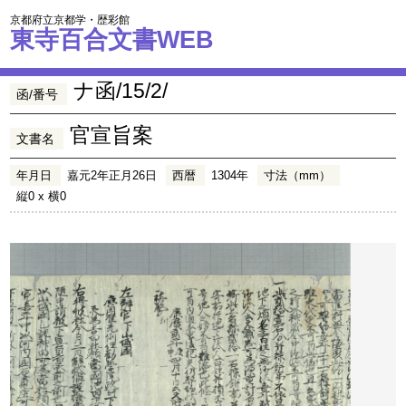
京都府立京都学・歴彩館
東寺百合文書WEB
ナ函/15/2/
函/番号
官宣旨案
文書名
年月日
嘉元2年正月26日
西暦
1304年
寸法（mm）
縦0 x 横0