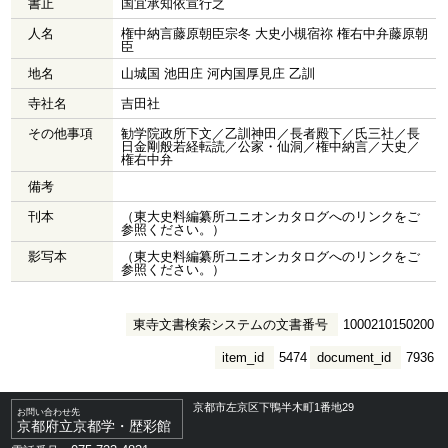
書止
国宜承知依宣行之
人名
権中納言藤原朝臣宗冬 大史小槻宿祢 権右中弁藤原朝
臣
地名
山城国 池田庄 河内国厚見庄 乙訓
寺社名
吉田社
その他事項
勧学院政所下文／乙訓神田／長者殿下／氏三社／長
日金剛般若経転読／公家・仙洞／権中納言／大史／
権右中弁
備考
刊本
（東大史料編纂所ユニオンカタログへのリンクをご
参照ください。）
影写本
（東大史料編纂所ユニオンカタログへのリンクをご
参照ください。）
東寺文書検索システムの文書番号
1000210150200
item_id
5474
document_id
7936
京都市左京区下鴨半木町1番地29
お問い合わせ先
京都府立京都学・歴彩館