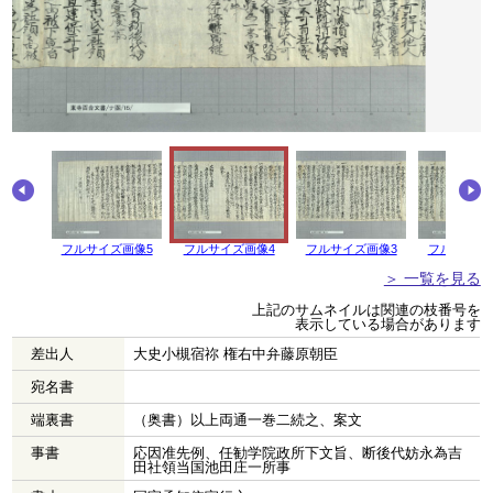
フルサイズ画像5
フルサイズ画像4
フルサイズ画像3
フルサイズ
＞ 一覧を見る
上記のサムネイルは関連の枝番号を
表示している場合があります
差出人
大史小槻宿祢 権右中弁藤原朝臣
宛名書
端裏書
（奥書）以上両通一巻二続之、案文
事書
応因准先例、任勧学院政所下文旨、断後代妨永為吉
田社領当国池田庄一所事