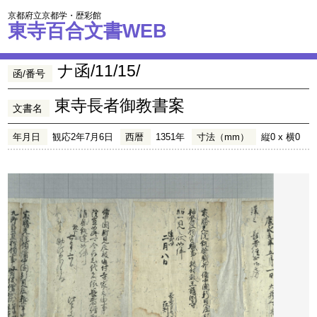
京都府立京都学・歴彩館
東寺百合文書WEB
ナ函/11/15/
函/番号
東寺長者御教書案
文書名
年月日
観応2年7月6日
西暦
1351年
寸法（mm）
縦0 x 横0