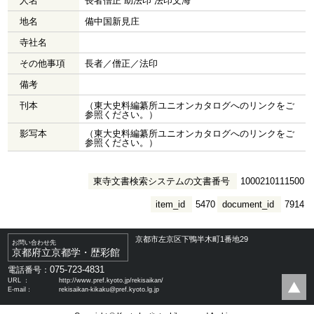
人名
長者僧正 助法印 法印文海
地名
備中国新見庄
寺社名
その他事項
長者／僧正／法印
備考
刊本
（東大史料編纂所ユニオンカタログへのリンクをご
参照ください。）
影写本
（東大史料編纂所ユニオンカタログへのリンクをご
参照ください。）
東寺文書検索システムの文書番号
1000210111500
item_id
5470
document_id
7914
京都市左京区下鴨半木町1番地29
お問い合わせ先
京都府立京都学・歴彩館
075-723-4831
電話番号：
URL ：
http://www.pref.kyoto.jp/rekisaikan/
E-mail：
rekisaikan-kikaku@pref.kyoto.lg.jp