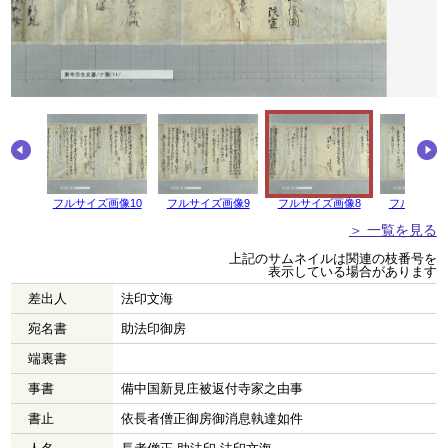
画像11
フルサイズ画像10
フルサイズ画像9
フルサイズ画像8
フルサイズ
＞ 一覧を見る
上記のサムネイルは関連の枝番号を
表示している場合があります
差出人
法印文海
宛名書
助法印御房
端裏書
事書
備中国新見庄被返付寺家之由事
書止
依長者僧正御房御消息執達如件