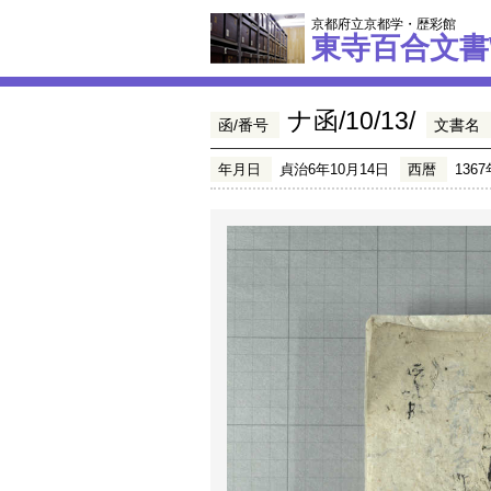
京都府立京都学・歴彩館
東寺百合文書
ナ函/10/13/
函/番号
文書名
年月日
貞治6年10月14日
西暦
1367