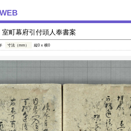
WEB
室町幕府引付頭人奉書案
年
寸法（mm）
縦0 x 横0