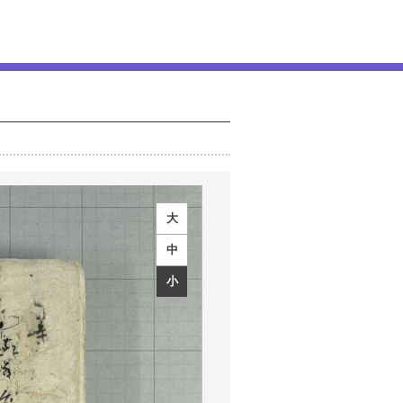
大
中
小