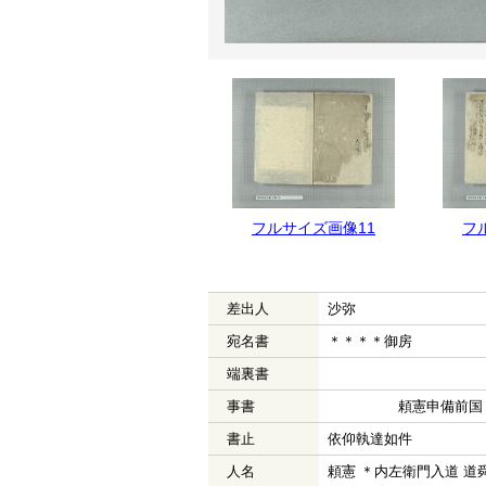
フルサイズ画像11
フ
差出人
沙弥
宛名書
＊＊＊＊御房
端裏書
事書
頼憲申備前国 
書止
依仰執達如件
人名
頼憲 ＊内左衛門入道 道