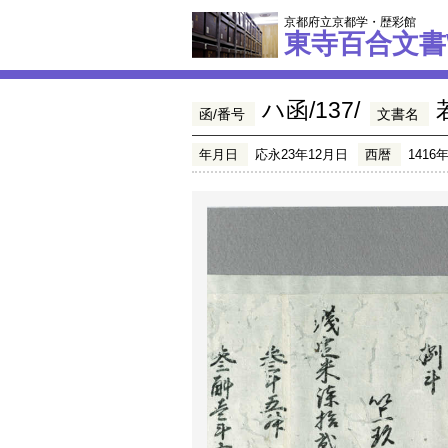
京都府立京都学・歴彩館
東寺百合文書
ハ函/137/
函/番号
文書名
年月日
応永23年12月日
西暦
1416