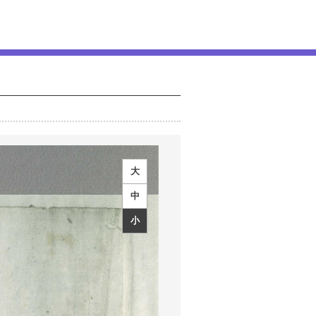
大
中
小