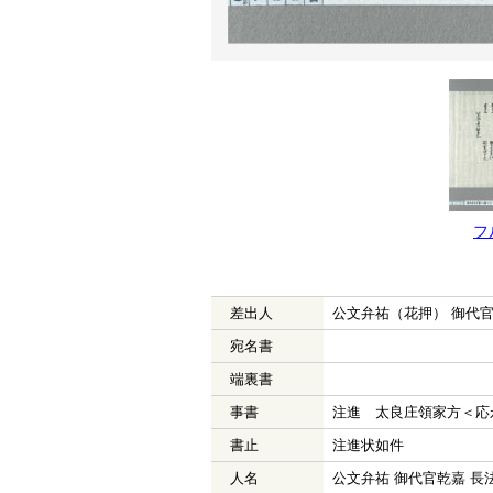
フ
差出人
公文弁祐（花押） 御代
宛名書
端裏書
事書
注進 太良庄領家方＜応
書止
注進状如件
人名
公文弁祐 御代官乾嘉 長法