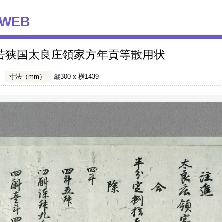
WEB
若狭国太良庄領家方年貢等散用状
年
寸法（mm）
縦300 x 横1439