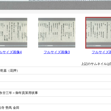
ルサイズ画像4
フルサイズ画像3
フルサイズ
上記のサムネイルは
官乾嘉（花押）
永廿三年＞御年貢算用状事
寺 勢馬 金田