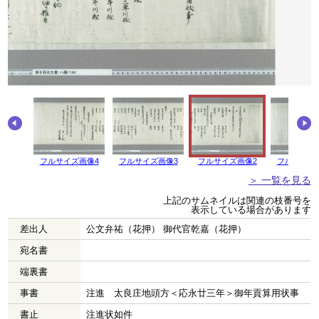
画像5
フルサイズ画像4
フルサイズ画像3
フルサイズ画像2
フルサイズ
＞ 一覧を見る
上記のサムネイルは関連の枝番号を
表示している場合があります
差出人
公文弁祐（花押） 御代官乾嘉（花押）
宛名書
端裏書
事書
注進 太良庄地頭方＜応永廿三年＞御年貢算用状事
書止
注進状如件