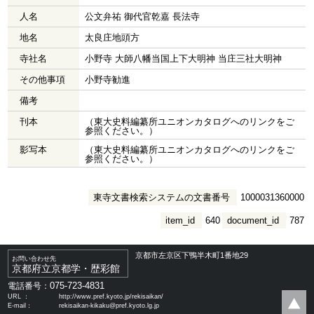
人名
公文弁祐 御代官乾嘉 長法寺
地名
太良庄地頭方
寺社名
小野寺 大師八幡当国上下大明神 当庄三社大明神
その他事項
小野寺勧進
備考
刊本
（東大史料編纂所ユニオンカタログへのリンクをご
参照ください。）
影写本
（東大史料編纂所ユニオンカタログへのリンクをご
参照ください。）
東寺文書検索システムの文書番号
1000031360000
item_id
640
document_id
787
京都市左京区下鴨半木町1番地29
お問い合わせ先
京都府立京都学・歴彩館
075-723-4831
電話番号：
URL ：
http://www.pref.kyoto.jp/rekisaikan/
E-mail：
rekisaikan-kikaku@pref.kyoto.lg.jp