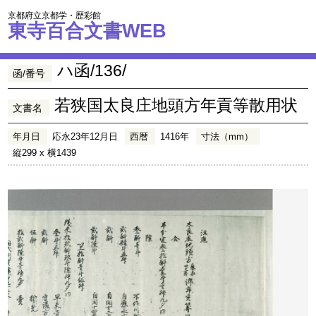
京都府立京都学・歴彩館
東寺百合文書WEB
ハ函/136/
函/番号
若狭国太良庄地頭方年貢等散用状
文書名
年月日
応永23年12月日
西暦
1416年
寸法（mm）
縦299 x 横1439