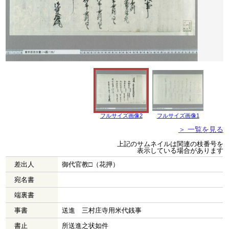
フルサイズ画像2
フルサイズ画像1
＞ 一覧を見る
上記のサムネイルは関連の枝番号を
表示している場合があります
差出人
御代官教□（花押）
宛名書
端裏書
事書
送進 三村庄寺用米代銭事
書止
所送進之状如件