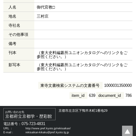
人名
御代官教□
地名
三村庄
寺社名
その他事項
備考
刊本
（東大史料編纂所ユニオンカタログへのリンクをご
参照ください。）
影写本
（東大史料編纂所ユニオンカタログへのリンクをご
参照ください。）
東寺文書検索システムの文書番号
1000031350000
item_id
639
document_id
786
京都市左京区下鴨半木町1番地29
お問い合わせ先
京都府立京都学・歴彩館
075-723-4831
電話番号：
URL ：
http://www.pref.kyoto.jp/rekisaikan/
E-mail：
rekisaikan-kikaku@pref.kyoto.lg.jp