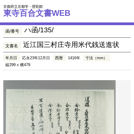
京都府立京都学・歴彩館
東寺百合文書WEB
ハ函/135/
函/番号
近江国三村庄寺用米代銭送進状
文書名
年月日
応永23年12月日
西暦
1416年
寸法（mm）
縦299 x 横479