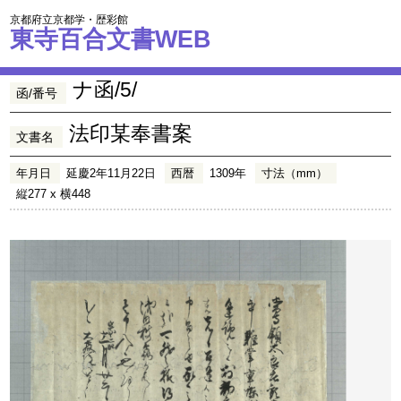
京都府立京都学・歴彩館
東寺百合文書WEB
ナ函/5/
函/番号
法印某奉書案
文書名
年月日
延慶2年11月22日
西暦
1309年
寸法（mm）
縦277 x 横448