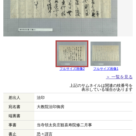
フルサイズ画像2
フルサイズ画像1
＞ 一覧を見る
上記のサムネイルは関連の枝番号を
表示している場合があります
差出人
法印
宛名書
大教院法印御房
端裏書
事書
当寺領太良庄観喜寿院修二月事
書止
恐々謹言