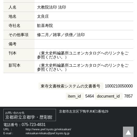
人名
大教院法印 法印
地名
太良庄
寺社名
歓喜寿院
その他事項
修二月／雑掌／供僧／法印
備考
刊本
（東大史料編纂所ユニオンカタログへのリンクをご
参照ください。）
影写本
（東大史料編纂所ユニオンカタログへのリンクをご
参照ください。）
東寺文書検索システムの文書番号
1000210050000
item_id
5464
document_id
7857
京都市左京区下鴨半木町1番地29
お問い合わせ先
京都府立京都学・歴彩館
075-723-4831
電話番号：
URL ：
http://www.pref.kyoto.jp/rekisaikan/
E-mail：
rekisaikan-kikaku@pref.kyoto.lg.jp