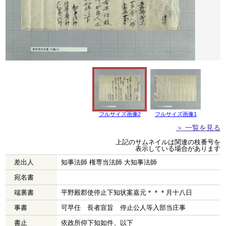
フルサイズ画像2
フルサイズ画像1
＞ 一覧を見る
上記のサムネイルは関連の枝番号を
表示している場合があります
差出人
知事法師 権専当法師 大知事法師
宛名書
端裏書
平野殿郡使停止下知状案嘉元＊＊＊月十八日
事書
可早任 長者宣旨 停止公人等入部当庄事
書止
依政所仰下知如件、以下