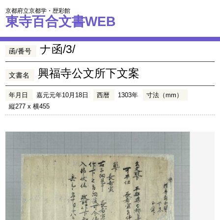
京都府立京都学・歴彩館
東寺百合文書WEB
ナ函/3/
函/番号
興福寺公文所下文案
文書名
年月日
嘉元元年10月18日
西暦
1303年
寸法（mm）
縦277 x 横455