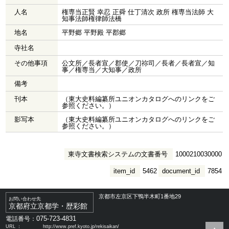
人名
権専当正賢 幸忍 正舜 仕丁清次 政所 権専当法師 大
知事法師権律師法橋
地名
平野郷 平野殿 平郡郷
寺社名
その他事項
公文所／長者宣／郡使／刀祢司／長者／長者宣／知
事／権専当／大知事／政所
備考
刊本
（東大史料編纂所ユニオンカタログへのリンクをご
参照ください。）
影写本
（東大史料編纂所ユニオンカタログへのリンクをご
参照ください。）
東寺文書検索システムの文書番号
1000210030000
item_id
5462
document_id
7854
京都市左京区下鴨半木町1番地29
お問い合わせ先
京都府立京都学・歴彩館
075-723-4831
電話番号：
URL ：
http://www.pref.kyoto.jp/rekisaikan/