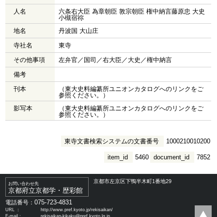
人名
六条右大臣 為章朝臣 敦宗朝臣 権中納言藤原忠 大史
小槻宿祢
地名
丹波国 大山庄
寺社名
東寺
その他事項
左弁官／国司／右大臣／大史／権中納言
備考
刊本
（東大史料編纂所ユニオンカタログへのリンクをご
参照ください。）
影写本
（東大史料編纂所ユニオンカタログへのリンクをご
参照ください。）
東寺文書検索システムの文書番号
1000210010200
item_id
5460
document_id
7852
京都市左京区下鴨半木町1番地29
お問い合わせ先
京都府立京都学・歴彩館
075-723-4831
電話番号：
URL ：
http://www.pref.kyoto.jp/rekisaikan/
E-mail：
rekisaikan-kikaku@pref.kyoto.lg.jp