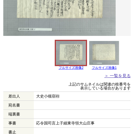
フルサイズ画像2
フルサイズ画像1
＞ 一覧を見る
上記のサムネイルは関連の枝番号を
表示している場合があります
差出人
大史小槻宿祢
宛名書
端裏書
事書
応令国司言上子細東寺領大山庄事
書止