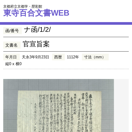
京都府立京都学・歴彩館
東寺百合文書WEB
ナ函/1/2/
函/番号
官宣旨案
文書名
年月日
天永3年9月23日
西暦
1112年
寸法（mm）
縦0 x 横0