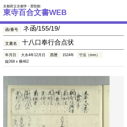
京都府立京都学・歴彩館
東寺百合文書WEB
ネ函/155/19/
函/番号
十八口奉行合点状
文書名
年月日
大永4年12月日
西暦
1524年
寸法（mm）
縦268 x 横462