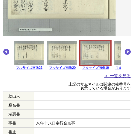
画像22
フルサイズ画像21
フルサイズ画像20
フルサイズ画像19
フルサイズ画
＞ 一覧を見る
上記のサムネイルは関連の枝番号を
表示している場合があります
差出人
宛名書
端裏書
事書
来年十八口奉行合点事
書止