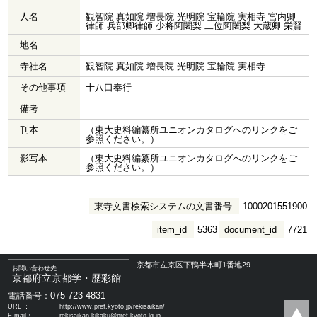
人名
観智院 真如院 増長院 光明院 宝輪院 実相寺 宮内卿
律師 兵部卿律師 少将阿闍梨 二位阿闍梨 大蔵卿 栄賢
地名
寺社名
観智院 真如院 増長院 光明院 宝輪院 実相寺
その他事項
十八口奉行
備考
刊本
（東大史料編纂所ユニオンカタログへのリンクをご
参照ください。）
影写本
（東大史料編纂所ユニオンカタログへのリンクをご
参照ください。）
東寺文書検索システムの文書番号
1000201551900
item_id
5363
document_id
7721
京都市左京区下鴨半木町1番地29
お問い合わせ先
京都府立京都学・歴彩館
075-723-4831
電話番号：
URL ：
http://www.pref.kyoto.jp/rekisaikan/
E-mail：
rekisaikan-kikaku@pref.kyoto.lg.jp