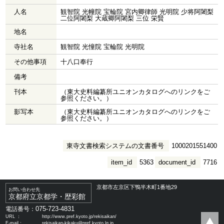
人名
観智院 光幢院 宝輪院 宮内卿律師 光明院 少将阿闍梨
二位阿闍梨 大蔵卿阿闍梨 三位 栄賢
地名
寺社名
観智院 光憧院 宝輪院 光明院
その他事項
十八口奉行
備考
刊本
（東大史料編纂所ユニオンカタログへのリンクをご
参照ください。）
影写本
（東大史料編纂所ユニオンカタログへのリンクをご
参照ください。）
東寺文書検索システムの文書番号
1000201551400
item_id
5363
document_id
7716
京都市左京区下鴨半木町1番地29
お問い合わせ先
京都府立京都学・歴彩館
075-723-4831
電話番号：
URL ：
http://www.pref.kyoto.jp/rekisaikan/
E-mail：
rekisaikan-kikaku@pref.kyoto.lg.jp