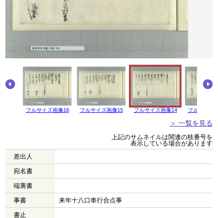
画像17
フルサイズ画像16
フルサイズ画像15
フルサイズ画像14
フルサイズ画
＞ 一覧を見る
上記のサムネイルは関連の枝番号を
表示している場合があります
差出人
宛名書
端裏書
事書
来年十八口奉行合点事
書止