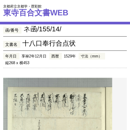
京都府立京都学・歴彩館
東寺百合文書WEB
ネ函/155/14/
函/番号
十八口奉行合点状
文書名
年月日
享禄2年12月日
西暦
1529年
寸法（mm）
縦268 x 横453