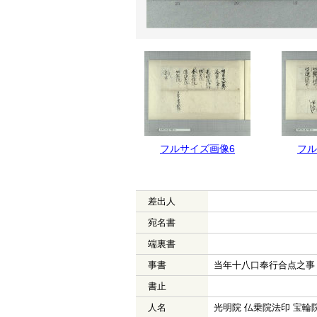
フルサイズ画像7
フルサイズ画像6
フル
差出人
宛名書
端裏書
事書
当年十八口奉行合点之事
書止
人名
光明院 仏乗院法印 宝輪