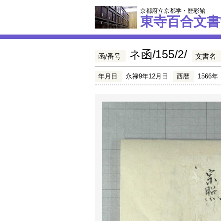
京都府立京都学・歴彩館
東寺百合文書
ネ函/155/2/
函/番号
文書名
年月日
永禄9年12月日
西暦
1566年