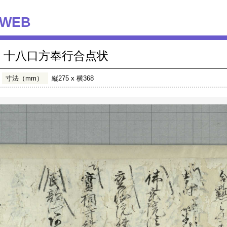
WEB
十八口方奉行合点状
寸法（mm）
縦275 x 横368