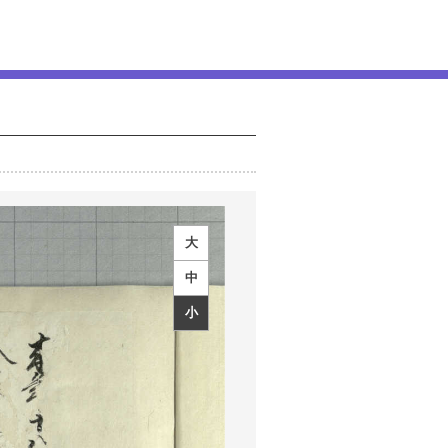
大
中
小