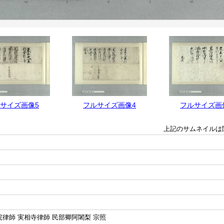
サイズ画像5
フルサイズ画像4
フルサイズ画
上記のサムネイルは
院律師 実相寺律師 民部卿阿闍梨 宗照