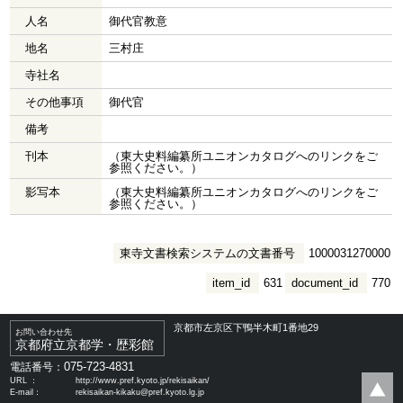
人名
御代官教意
地名
三村庄
寺社名
その他事項
御代官
備考
刊本
（東大史料編纂所ユニオンカタログへのリンクをご
参照ください。）
影写本
（東大史料編纂所ユニオンカタログへのリンクをご
参照ください。）
東寺文書検索システムの文書番号
1000031270000
item_id
631
document_id
770
京都市左京区下鴨半木町1番地29
お問い合わせ先
京都府立京都学・歴彩館
075-723-4831
電話番号：
URL ：
http://www.pref.kyoto.jp/rekisaikan/
E-mail：
rekisaikan-kikaku@pref.kyoto.lg.jp