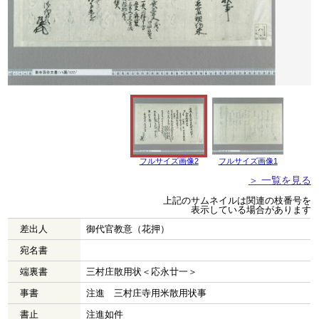
フルサイズ画像2
フルサイズ画像1
＞ 一覧を見る
上記のサムネイルは関連の枝番号を
表示している場合があります
差出人
御代官教意（花押）
宛名書
端裏書
三村庄散用状＜応永廿一＞
事書
注進 三村庄寺用米散用状事
書止
注進如件