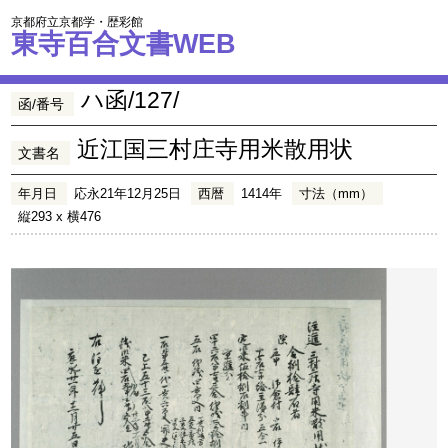
京都府立京都学・歴彩館
東寺百合文書WEB
ハ函/127/
函/番号
近江国三村庄寺用米散用状
文書名
年月日
応永21年12月25日
西暦
1414年
寸法（mm）
縦293 x 横476