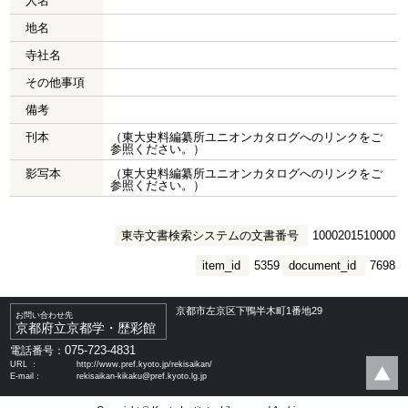
人名
地名
寺社名
その他事項
備考
刊本
（東大史料編纂所ユニオンカタログへのリンクをご
参照ください。）
影写本
（東大史料編纂所ユニオンカタログへのリンクをご
参照ください。）
東寺文書検索システムの文書番号
1000201510000
item_id
5359
document_id
7698
京都市左京区下鴨半木町1番地29
お問い合わせ先
京都府立京都学・歴彩館
075-723-4831
電話番号：
URL ：
http://www.pref.kyoto.jp/rekisaikan/
E-mail：
rekisaikan-kikaku@pref.kyoto.lg.jp