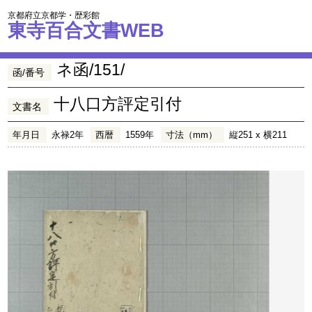
京都府立京都学・歴彩館
東寺百合文書WEB
ネ函/151/
函/番号
十八口方評定引付
文書名
年月日
永禄2年
西暦
1559年
寸法（mm）
縦251 x 横211