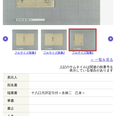
画像4
フルサイズ画像3
フルサイズ画像2
フルサイズ画像1
＞ 一覧を見る
上記のサムネイルは関連の枝番号を
表示している場合があります
差出人
宛名書
端裏書
十八口方評定引付＜永禄二 己未＞
事書
書止