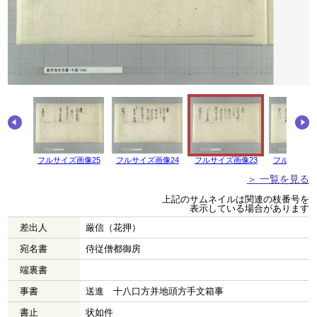
画像26
フルサイズ画像25
フルサイズ画像24
フルサイズ画像23
フルサイズ画
＞ 一覧を見る
上記のサムネイルは関連の枝番号を
表示している場合があります
差出人
厳信（花押）
宛名書
侍従僧都御房
端裏書
事書
送進 十八口方并地頭方手文箱事
書止
状如件