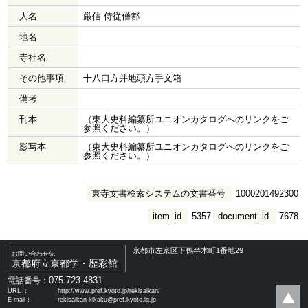
人名
厳信 侍従僧都
地名
寺社名
その他事項
十八口方并地頭方手文箱
備考
刊本
（東大史料編纂所ユニオンカタログへのリンクをご
参照ください。）
影写本
（東大史料編纂所ユニオンカタログへのリンクをご
参照ください。）
東寺文書検索システムの文書番号
1000201492300
item_id
5357
document_id
7678
京都市左京区下鴨半木町1番地29
お問い合わせ先
京都府立京都学・歴彩館
075-723-4831
電話番号：
URL ：
http://www.pref.kyoto.jp/rekisaikan/
E-mail：
rekisaikan-kikaku@pref.kyoto.lg.jp