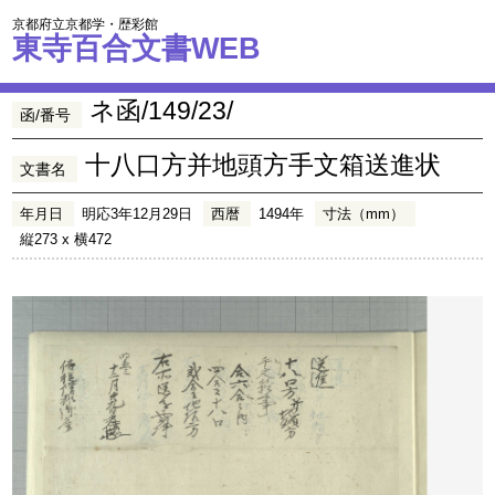
京都府立京都学・歴彩館
東寺百合文書WEB
ネ函/149/23/
函/番号
十八口方并地頭方手文箱送進状
文書名
年月日
明応3年12月29日
西暦
1494年
寸法（mm）
縦273 x 横472