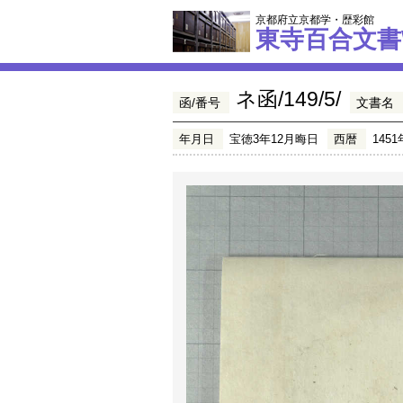
京都府立京都学・歴彩館
東寺百合文書
ネ函/149/5/
函/番号
文書名
年月日
宝徳3年12月晦日
西暦
1451