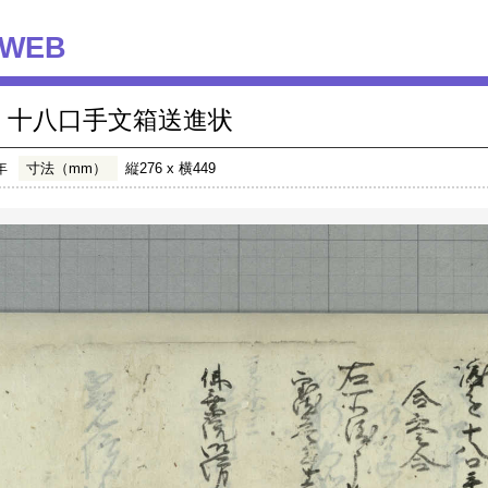
WEB
十八口手文箱送進状
年
寸法（mm）
縦276 x 横449