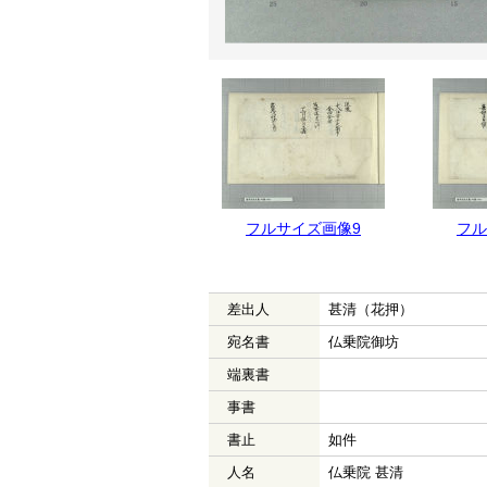
フルサイズ画像10
フルサイズ画像9
フル
差出人
甚清（花押）
宛名書
仏乗院御坊
端裏書
事書
書止
如件
人名
仏乗院 甚清