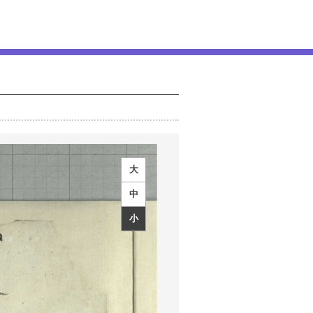
大
中
小