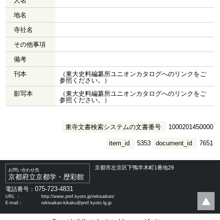
人名
地名
寺社名
その他事項
備考
刊本
（東大史料編纂所ユニオンカタログへのリンクをご
参照ください。）
影写本
（東大史料編纂所ユニオンカタログへのリンクをご
参照ください。）
東寺文書検索システムの文書番号
1000201450000
item_id
5353
document_id
7651
京都市左京区下鴨半木町1番地29
お問い合わせ先
京都府立京都学・歴彩館
075-723-4831
電話番号：
URL ：
http://www.pref.kyoto.jp/rekisaikan/
E-mail：
rekisaikan-kikaku@pref.kyoto.lg.jp