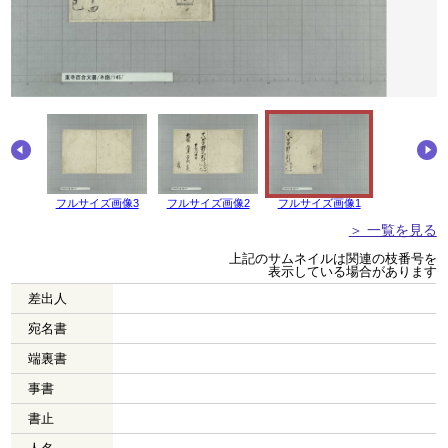
画像4
フルサイズ画像3
フルサイズ画像2
フルサイズ画像1
＞ 一覧を見る
上記のサムネイルは関連の枝番号を
表示している場合があります
差出人
宛名書
端裏書
事書
書止