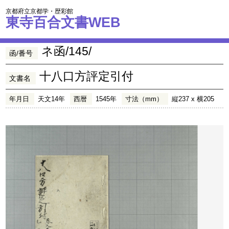
京都府立京都学・歴彩館
東寺百合文書WEB
ネ函/145/
函/番号
十八口方評定引付
文書名
年月日
天文14年
西暦
1545年
寸法（mm）
縦237 x 横205