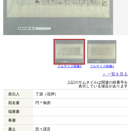
フルサイズ画像2
フルサイズ画像1
＞ 一覧を見る
上記のサムネイルは関連の枝番号を
表示している場合があります
差出人
了源（花押）
宛名書
円＊御房
端裏書
事書
書止
恐々謹言