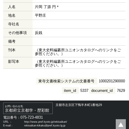
人名
片岡 了源 円＊
地名
平野庄
寺社名
その他事項
反銭
備考
刊本
（東大史料編纂所ユニオンカタログへのリンクをご
参照ください。）
影写本
（東大史料編纂所ユニオンカタログへのリンクをご
参照ください。）
東寺文書検索システムの文書番号
1000201290000
item_id
5337
document_id
7629
京都市左京区下鴨半木町1番地29
お問い合わせ先
京都府立京都学・歴彩館
075-723-4831
電話番号：
URL ：
http://www.pref.kyoto.jp/rekisaikan/
E-mail：
rekisaikan-kikaku@pref.kyoto.lg.jp