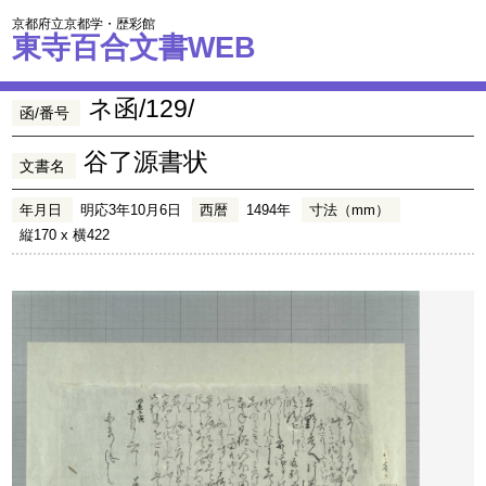
京都府立京都学・歴彩館
東寺百合文書WEB
ネ函/129/
函/番号
谷了源書状
文書名
年月日
明応3年10月6日
西暦
1494年
寸法（mm）
縦170 x 横422