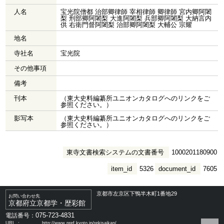
人名
宝光院僧都 治部卿律師 宰相律師 卿律師 宮内卿阿闍
梨 刑部卿阿闍梨 大進阿闍梨 兵部卿阿闍梨 大納言内
供 右衛門督阿闍梨 治部卿阿闍梨 大輔公 宗耀
地名
寺社名
宝光院
その他事項
備考
刊本
（東大史料編纂所ユニオンカタログへのリンクをご
参照ください。）
影写本
（東大史料編纂所ユニオンカタログへのリンクをご
参照ください。）
東寺文書検索システムの文書番号
1000201180900
item_id
5326
document_id
7605
京都市左京区下鴨半木町1番地29
お問い合わせ先
京都府立京都学・歴彩館
075-723-4831
電話番号：
URL ：
http://www.pref.kyoto.jp/rekisaikan/