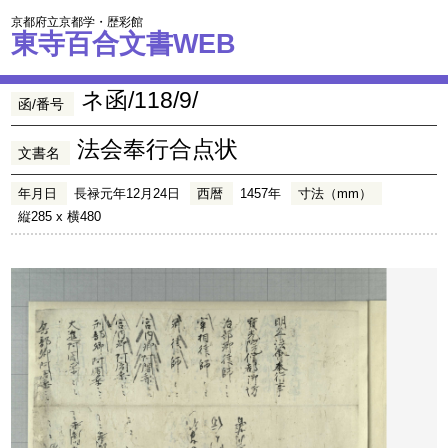
京都府立京都学・歴彩館
東寺百合文書WEB
ネ函/118/9/
函/番号
法会奉行合点状
文書名
年月日
長禄元年12月24日
西暦
1457年
寸法（mm）
縦285 x 横480