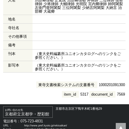
人名
刑部卿僧都 正覚院 治部卿僧都 弁律師 二位律師 按察
律師 少将律師 大輔律師 光明院 宮内卿律師 帥阿闍梨
左衛門督阿闍梨 三位阿闍梨 少納言阿闍梨 大納言 治
部卿 大蔵卿
地名
寺社名
その他事項
備考
刊本
（東大史料編纂所ユニオンカタログへのリンクをご
参照ください。）
影写本
（東大史料編纂所ユニオンカタログへのリンクをご
参照ください。）
東寺文書検索システムの文書番号
1000201091300
item_id
5317
document_id
7569
京都市左京区下鴨半木町1番地29
お問い合わせ先
京都府立京都学・歴彩館
075-723-4831
電話番号：
URL ：
http://www.pref.kyoto.jp/rekisaikan/