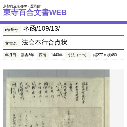
京都府立京都学・歴彩館
東寺百合文書WEB
ネ函/109/13/
函/番号
法会奉行合点状
文書名
年月日
嘉吉3年
西暦
1443年
寸法（mm）
縦277 x 横480