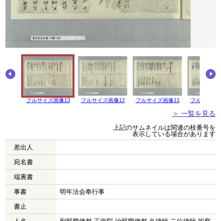
フルサイズ画像13
フルサイズ画像12
フルサイズ画像11
フルサイズ画
＞ 一覧を見る
上記のサムネイルは関連の枝番号を
表示している場合があります
差出人
宛名書
端裏書
事書
明年法会奉行事
書止