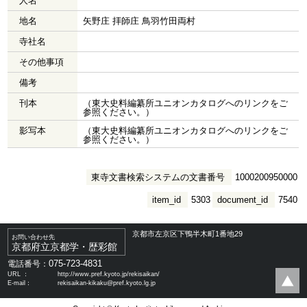
人名
地名
矢野庄 拝師庄 鳥羽竹田両村
寺社名
その他事項
備考
刊本
（東大史料編纂所ユニオンカタログへのリンクをご
参照ください。）
影写本
（東大史料編纂所ユニオンカタログへのリンクをご
参照ください。）
東寺文書検索システムの文書番号
1000200950000
item_id
5303
document_id
7540
京都市左京区下鴨半木町1番地29
お問い合わせ先
京都府立京都学・歴彩館
075-723-4831
電話番号：
URL ：
http://www.pref.kyoto.jp/rekisaikan/
E-mail：
rekisaikan-kikaku@pref.kyoto.lg.jp