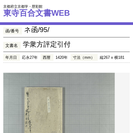
京都府立京都学・歴彩館
東寺百合文書WEB
ネ函/95/
函/番号
学衆方評定引付
文書名
年月日
応永27年
西暦
1420年
寸法（mm）
縦267 x 横181