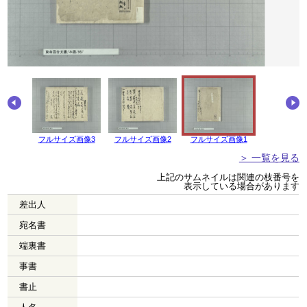
画像4
フルサイズ画像3
フルサイズ画像2
フルサイズ画像1
＞ 一覧を見る
上記のサムネイルは関連の枝番号を
表示している場合があります
差出人
宛名書
端裏書
事書
書止