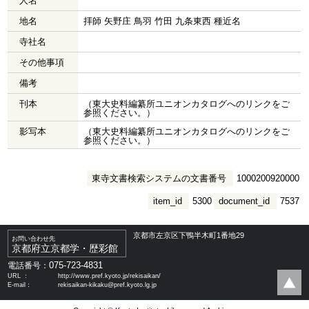
人名
地名
拝師 矢野庄 鳥羽 竹田 九条東西 種近名
寺社名
その他事項
備考
刊本
（東大史料編纂所ユニオンカタログへのリンクをご
参照ください。）
影写本
（東大史料編纂所ユニオンカタログへのリンクをご
参照ください。）
東寺文書検索システムの文書番号
1000200920000
item_id
5300
document_id
7537
京都市左京区下鴨半木町1番地29
お問い合わせ先
京都府立京都学・歴彩館
075-723-4831
電話番号：
URL ：
http://www.pref.kyoto.jp/rekisaikan/
E-mail：
rekisaikan-kikaku@pref.kyoto.lg.jp