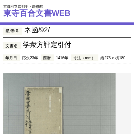
京都府立京都学・歴彩館
東寺百合文書WEB
ネ函/92/
函/番号
学衆方評定引付
文書名
年月日
応永23年
西暦
1416年
寸法（mm）
縦273 x 横180