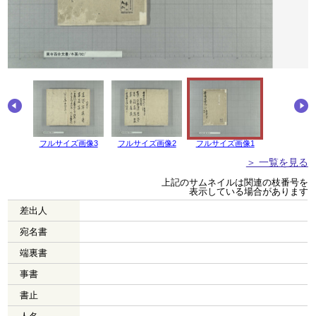
画像4
フルサイズ画像3
フルサイズ画像2
フルサイズ画像1
＞ 一覧を見る
上記のサムネイルは関連の枝番号を
表示している場合があります
差出人
宛名書
端裏書
事書
書止