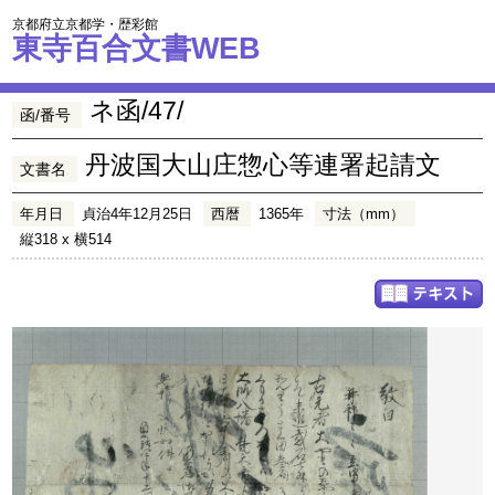
京都府立京都学・歴彩館
東寺百合文書WEB
ネ函/47/
函/番号
丹波国大山庄惣心等連署起請文
文書名
年月日
貞治4年12月25日
西暦
1365年
寸法（mm）
縦318 x 横514