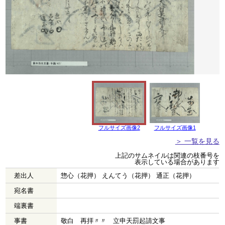
フルサイズ画像2
フルサイズ画像1
＞ 一覧を見る
上記のサムネイルは関連の枝番号を
表示している場合があります
差出人
惣心（花押） えんてう（花押） 通正（花押）
宛名書
端裏書
事書
敬白 再拝〃〃 立申天罰起請文事