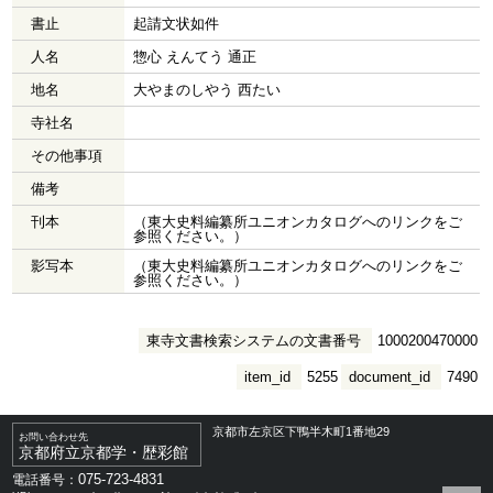
書止
起請文状如件
人名
惣心 えんてう 通正
地名
大やまのしやう 西たい
寺社名
その他事項
備考
刊本
（東大史料編纂所ユニオンカタログへのリンクをご
参照ください。）
影写本
（東大史料編纂所ユニオンカタログへのリンクをご
参照ください。）
東寺文書検索システムの文書番号
1000200470000
item_id
5255
document_id
7490
京都市左京区下鴨半木町1番地29
お問い合わせ先
京都府立京都学・歴彩館
075-723-4831
電話番号：